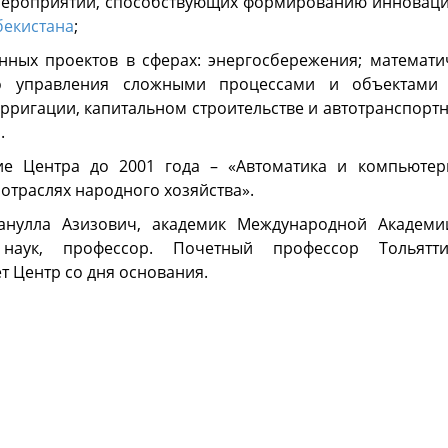
и мероприятий, способствующих формированию инновац
бекистана
;
нных проектов в сферах: энергосбережения; математ
го управления сложными процессами и объектами 
ирригации, капитальном строительстве и автотранспорт
.
ие Центра до 2001 года – «Автоматика и компьютер
отраслях народного хозяйства».
анулла Азизович, академик Международной Академи
наук, профессор. Почетный профессор Тольятти
т Центр со дня основания.