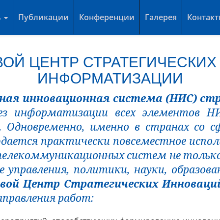
ь
Публикации
Конференции
Галерея
Контак
ОЙ ЦЕНТР СТРАТЕГИЧЕСКИХ
ИНФОРМАТИЗАЦИИ
ная инновационная система (НИС) с
ез информатизации всех элементов Н
. Одновременно, именно в странах со с
дается практически повсеместное испол
телекоммуникационных систем не только
 управления, политики, науки, образова
вой Центр Стратегических Инноваци
аправления работ: