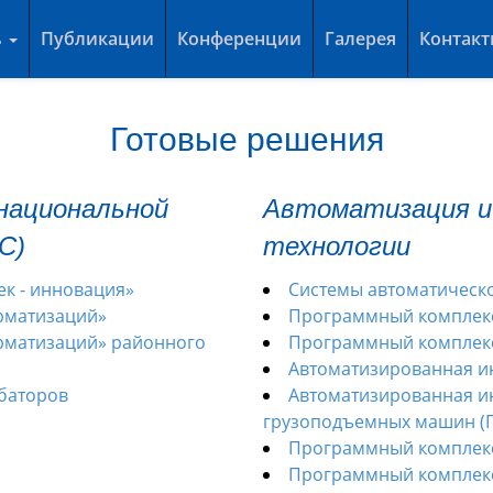
ь
Публикации
Конференции
Галерея
Контак
Готовые решения
национальной
Автоматизация и
С)
технологии
ек - инновация»
Системы автоматическ
рматизаций»
Программный комплекс
рматизаций» районного
Программный комплекс
Автоматизированная и
убаторов
Автоматизированная и
грузоподъемных машин (
Программный комплекс
Программный комплекс