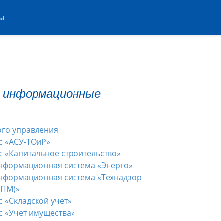
ты
 информационные
ого управления
 «АСУ-ТОиР»
 «Капитальное строительство»
нформационная система «Энерго»
нформационная система «Технадзор
ГПМ)»
 «Складской учет»
 «Учет имущества»