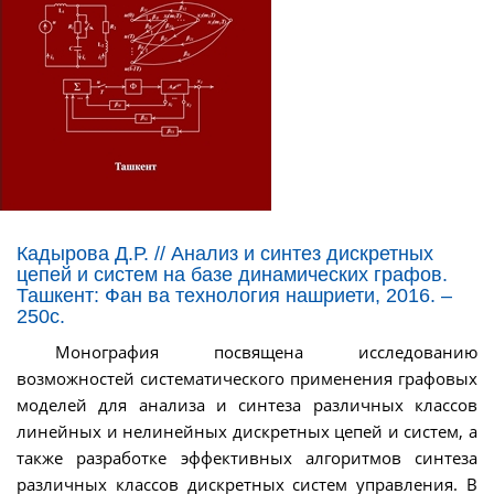
Кадырова Д.Р. // Анализ и синтез дискретных
цепей и систем на базе динамических графов.
Ташкент: Фан ва технология нашриети, 2016. –
250с.
Монография посвящена исследованию
возможностей систематического применения графовых
моделей для анализа и синтеза различных классов
линейных и нелинейных дискретных цепей и систем, а
также разработке эффективных алгоритмов синтеза
различных классов дискретных систем управления. В