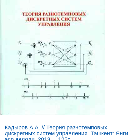
Кадыров А.А. // Теория разнотемповых
дискретных систем управления. Ташкент: Янги
аср авлоди, 2013. – 125с.